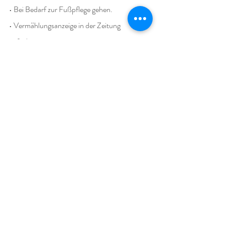
• Bei Bedarf zur Fußpflege gehen.
• Vermählungsanzeige in der Zeitung 
aufgeben.
• Münzen für Trinkgelder besorgen.
• Polterabend vorbereiten.
• Evtl. Generalprobe mit den Blumenkindern 
durchführen.
• Person bestimmen, die während der 
Trauung in der Wohnung
bleibt, um Geschenke und Blumen 
anzunehmen und eine Liste zu führen, wer 
was geschenkt hat.
• Details des Hochzeitsablaufs mit 
Zeremonienmeister/