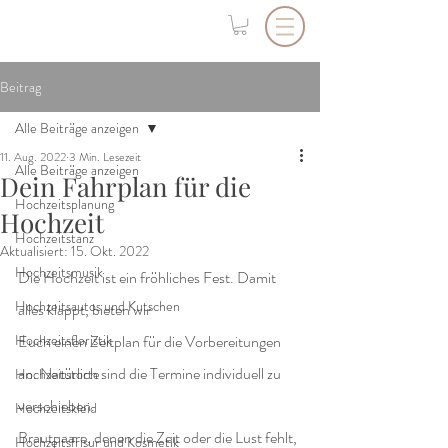
Beitrag
Alle Beiträge anzeigen
11. Aug. 2022
3 Min. Lesezeit
Alle Beiträge anzeigen
Dein Fahrplan für die
Hochzeitsplanung
Hochzeit
Hochzeitstanz
Aktualisiert:
15. Okt. 2022
Hochzeitsmusik
Die Hochzeit ist ein fröhliches Fest. Damit 
Hochzeitsautos und Kutschen
alles klappt, bieten wir
Hochzeitsfloristik
Euch einen Zeitplan für die Vorbereitungen 
an. Natürlich sind die Termine individuell zu 
Hochzeitstorte
verschieben.
Hochzeitskleid
Brautpaare, denen die Zeit oder die Lust fehlt, 
Hochzeitsfrisur und Kosmetik